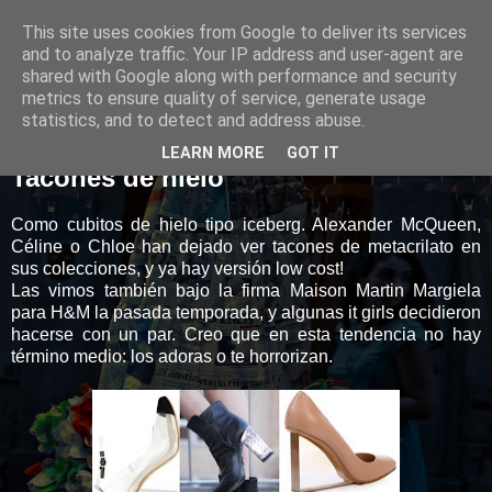
This site uses cookies from Google to deliver its services
Style&Love
and to analyze traffic. Your IP address and user-agent are
shared with Google along with performance and security
metrics to ensure quality of service, generate usage
statistics, and to detect and address abuse.
26 marzo 2013
LEARN MORE
GOT IT
Tacones de hielo
Como cubitos de hielo tipo iceberg. Alexander McQueen,
Céline o Chloe han dejado ver tacones de metacrilato en
sus colecciones, y ya hay versión low cost!
Las vimos también bajo la firma Maison Martin Margiela
para H&M la pasada temporada, y algunas it girls decidieron
hacerse con un par. Creo que en esta tendencia no hay
término medio: los adoras o te horrorizan.