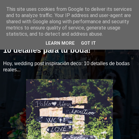
This site uses cookies from Google to deliver its services
Style&Love
and to analyze traffic. Your IP address and user-agent are
shared with Google along with performance and security
metrics to ensure quality of service, generate usage
statistics, and to detect and address abuse.
22 enero 2014
LEARN MORE
GOT IT
10 detalles para tu boda!
Hoy, wedding post inspiración deco: 10 detalles de bodas
reales...