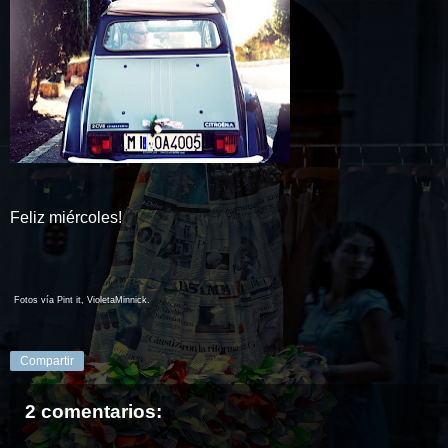
Feliz miércoles!
Fotos vía Pint it,
VioletaMinnick.
Compartir
2 comentarios: